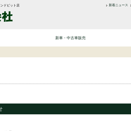
新着ニュース
ランドピット店
長浜車輌株式会社
新車・中古車販売
せ