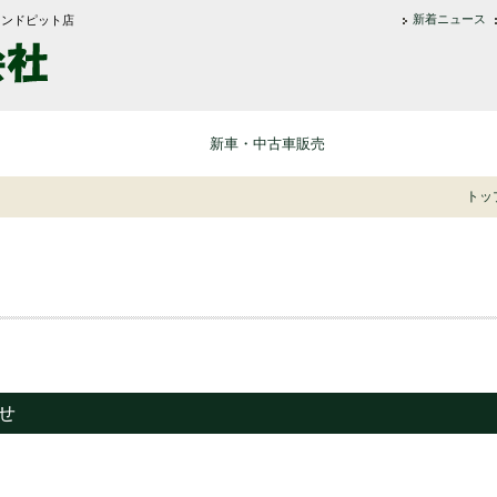
新着ニュース
ランドピット店
長浜車輌株式会社
新車・中古車販売
トッ
せ